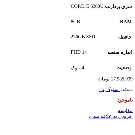
CORE I5 6200U
سری پردازنده
8GB
RAM
256GB SSD
حافظه
14 FHD
اندازه صفحه
وضعیت
استوک
17.985.999
تومان
دسته:
استوک
,
دل
ناموجود
مقايسه
افزودن به علاقه مندی