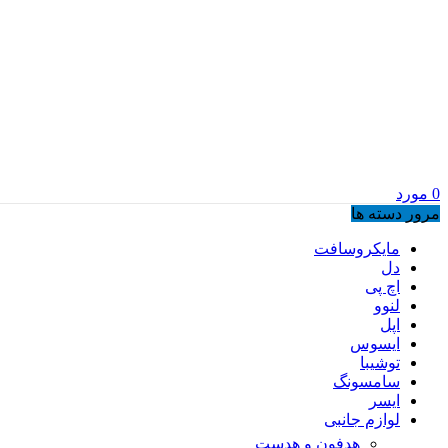
0
مورد
مرور دسته ها
مایکروسافت
دل
اچ پی
لنوو
اپل
ایسوس
توشیبا
سامسونگ
ایسر
لوازم جانبی
هدفون و هدست