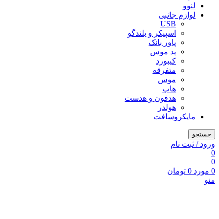
لنوو
لوازم جانبی
USB
اسپیکر و بلندگو
پاور بانک
پد موس
کیبورد
متفرقه
موس
هاب
هدفون و هدست
هولدر
مایکروسافت
جستجو
ورود / ثبت نام
0
0
0
مورد
0
تومان
منو