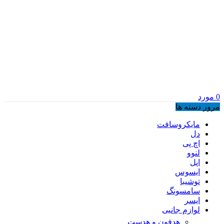
0
مورد
مرور دسته ها
مایکروسافت
دل
اچ پی
لنوو
اپل
ایسوس
توشیبا
سامسونگ
ایسر
لوازم جانبی
هدفون و هدست