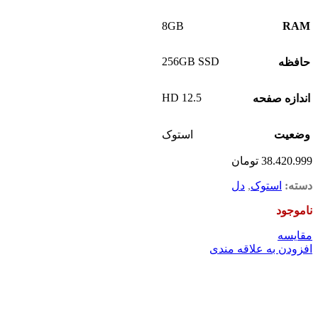
8GB
RAM
256GB SSD
حافظه
12.5 HD
اندازه صفحه
وضعیت
استوک
38.420.999
تومان
دسته:
استوک
,
دل
ناموجود
مقايسه
افزودن به علاقه مندی