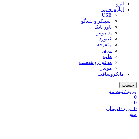
لنوو
لوازم جانبی
USB
اسپیکر و بلندگو
پاور بانک
پد موس
کیبورد
متفرقه
موس
هاب
هدفون و هدست
هولدر
مایکروسافت
جستجو
ورود / ثبت نام
0
0
0
مورد
0
تومان
منو