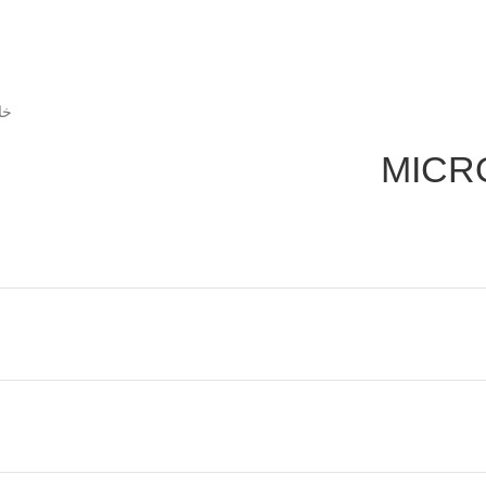
خا
MICR