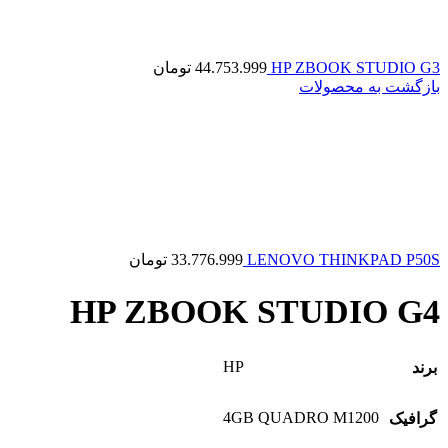
HP ZBOOK STUDIO G3
44.753.999
تومان
بازگشت به محصولات
LENOVO THINKPAD P50S
33.776.999
تومان
HP ZBOOK STUDIO G4
HP
برند
4GB QUADRO M1200
گرافیک