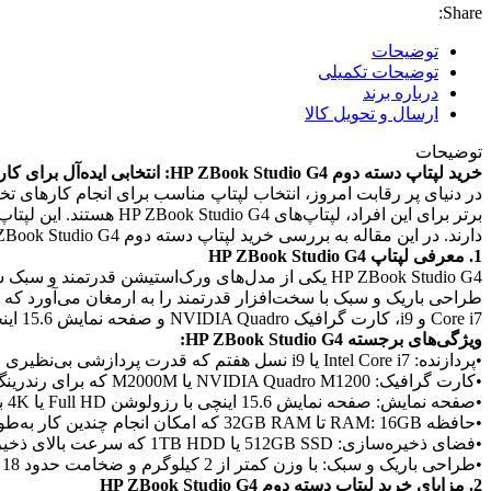
Share:
توضیحات
توضیحات تکمیلی
درباره برند
ارسال و تحویل کالا
توضیحات
خرید لپتاپ دسته دوم HP ZBook Studio G4: انتخابی ایده‌آل برای کارهای حرفه‌ای و گرافیکی
در دنیای پر رقابت امروز، انتخاب لپتاپ مناسب برای انجام کارهای تخ
برتر برای این افراد، ل
دارند. در این مقاله به بررسی خرید لپتاپ دسته دوم HP ZBook Studio G4 و مزایای آن خواهیم پرداخت.
1. معرفی لپتاپ HP ZBook Studio G4
Core i7 و i9، کارت گرافیک NVIDIA Quadro و صفحه نمایش 15.6 اینچی با رزولوشن 4K یا Full HD خواهید بود.
ویژگی‌های برجسته HP ZBook Studio G4:
•پردازنده: Intel Core i7 یا i9 نسل هفتم که قدرت پردازشی بی‌نظیری را برای انجام کارهای پیچیده فراهم می‌کند.
•کارت گرافیک: NVIDIA Quadro M1200 یا M2000M که برای رندرینگ گرافیکی، طراحی‌های 3D و تحلیل داده‌ها بهینه شده است.
•صفحه نمایش: صفحه نمایش 15.6 اینچی با رزولوشن Full HD یا 4K برای نمایش دقیق جزئیات گرافیکی.
•حافظه RAM: 16GB تا 32GB RAM که امکان انجام چندین کار به‌طور همزمان بدون کاهش سرعت را فراهم می‌آورد.
•فضای ذخیره‌سازی: 512GB SSD یا 1TB HDD که سرعت بالای ذخیره‌سازی و دسترسی به اطلاعات را تضمین می‌کند.
•طراحی باریک و سبک: با وزن کمتر از 2 کیلوگرم و ضخامت حدود 18 میلی‌متر، این لپتاپ به‌راحتی قابل حمل است.
2. مزایای خرید لپتاپ دسته دوم HP ZBook Studio G4