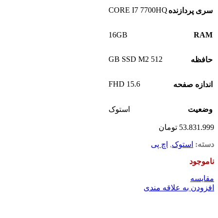
CORE I7 7700HQ
سری پردازنده
16GB
RAM
512 GB SSD M2
حافظه
15.6 FHD
اندازه صفحه
وضعیت
استوک
53.831.999
تومان
دسته:
استوک
,
اچ پی
ناموجود
مقايسه
افزودن به علاقه مندی