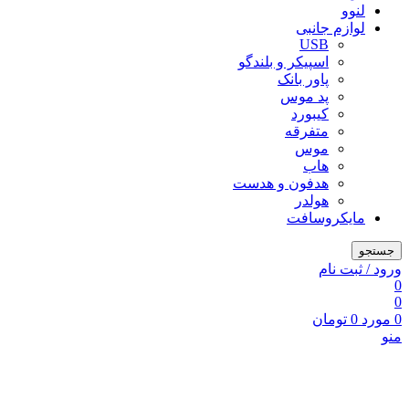
لنوو
لوازم جانبی
USB
اسپیکر و بلندگو
پاور بانک
پد موس
کیبورد
متفرقه
موس
هاب
هدفون و هدست
هولدر
مایکروسافت
جستجو
ورود / ثبت نام
0
0
0
مورد
0
تومان
منو