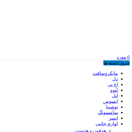
0
مورد
مرور دسته ها
مایکروسافت
دل
اچ پی
لنوو
اپل
ایسوس
توشیبا
سامسونگ
ایسر
لوازم جانبی
هدفون و هدست