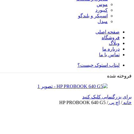
موس
کیبورد
اسپیکر و بلندگو
مبدل
صفحه اصلی
فروشگاه
وبلاگ
درباره ما
تماس با ما
لپتاپ استوک چیست؟
فروخته شده
برای بزرگنمایی کلیک کنید
خانه
/
اچ پی
/
HP PROBOOK 640 G5