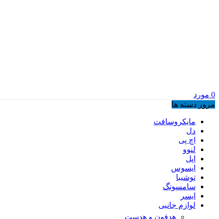
0
مورد
مرور دسته ها
مایکروسافت
دل
اچ پی
لنوو
اپل
ایسوس
توشیبا
سامسونگ
ایسر
لوازم جانبی
هدفون و هدست