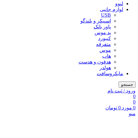
لنوو
لوازم جانبی
USB
اسپیکر و بلندگو
پاور بانک
پد موس
کیبورد
متفرقه
موس
هاب
هدفون و هدست
هولدر
مایکروسافت
جستجو
ورود / ثبت نام
0
0
0
مورد
0
تومان
منو