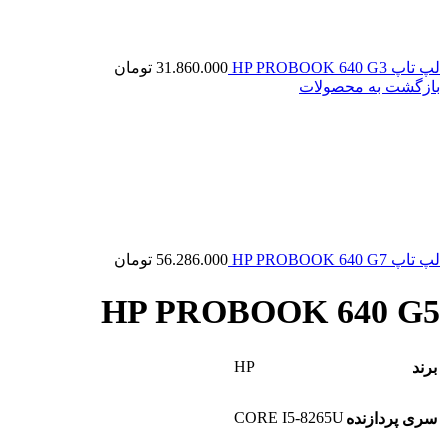
لپ تاپ HP PROBOOK 640 G3
31.860.000
تومان
بازگشت به محصولات
لپ تاپ HP PROBOOK 640 G7
56.286.000
تومان
HP PROBOOK 640 G5
HP
برند
CORE I5-8265U
سری پردازنده