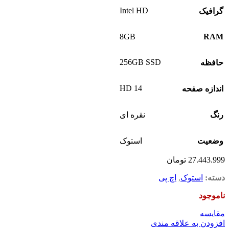
Intel HD
گرافیک
8GB
RAM
256GB SSD
حافظه
14 HD
اندازه صفحه
رنگ
نقره ای
وضعیت
استوک
27.443.999
تومان
دسته:
استوک
,
اچ پی
ناموجود
مقايسه
افزودن به علاقه مندی