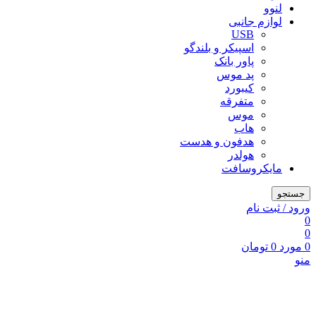
لنوو
لوازم جانبی
USB
اسپیکر و بلندگو
پاور بانک
پد موس
کیبورد
متفرقه
موس
هاب
هدفون و هدست
هولدر
مایکروسافت
جستجو
ورود / ثبت نام
0
0
0
مورد
0
تومان
منو