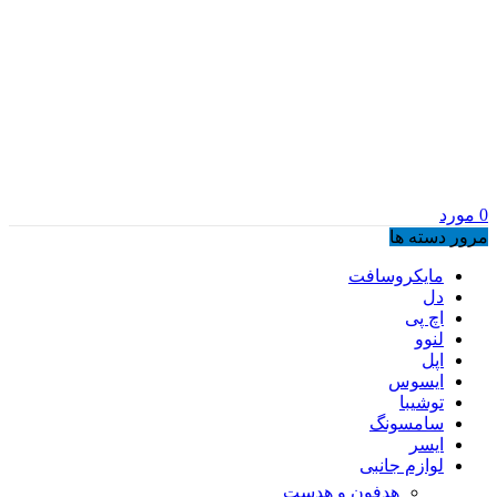
0
مورد
مرور دسته ها
مایکروسافت
دل
اچ پی
لنوو
اپل
ایسوس
توشیبا
سامسونگ
ایسر
لوازم جانبی
هدفون و هدست