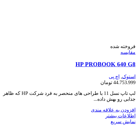
فروخته شده
مقايسه
HP PROBOOK 640 G8
استوک
,
اچ پی
44.753.999
تومان
لپ تاپ نسل 11 با طراحی های منحصر به فرد شرکت HP که ظاهر
جذابی رو بهش داده...
افزودن به علاقه مندی
اطلاعات بیشتر
نمایش سریع