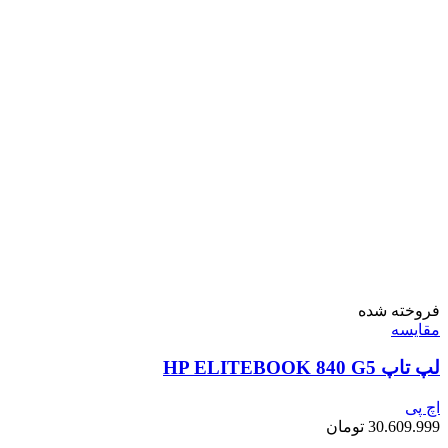
فروخته شده
مقايسه
لپ تاپ HP ELITEBOOK 840 G5
اچ پی
30.609.999
تومان