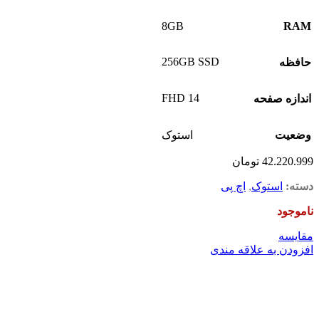
8GB
RAM
256GB SSD
حافظه
14 FHD
اندازه صفحه
وضعیت
استوک
42.220.999
تومان
دسته:
استوک
,
اچ پی
ناموجود
مقايسه
افزودن به علاقه مندی