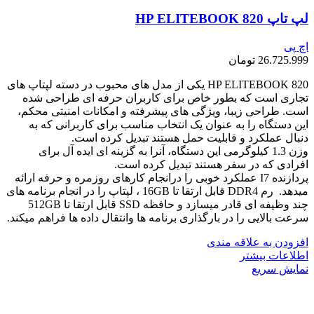
لپ تاپ HP ELITEBOOK 820
اچ پی
26.725.999
تومان
HP ELITEBOOK 820 یکی از مدل های محبوب در دسته لپتاپ های
تجاری است که بطور خاص برای کاربران حرفه ای طراحی شده
است. طراحی زیبا، ویژگی های پیشرفته و امکانات امنیتی محکم،
این دستگاه را به عنوان یک انتخاب مناسب برای کاربرانی که به
دنبال عملکرد و قابلیت حمل هستند تبدیل کرده است.
وزن 1.3 کیلوگرمی این دستگاه، آنرا به گزینه ای ایده آل برای
افرادی که در سفر هستند تبدیل کرده است.
پردازنده I7 عملکرد خوبی را درانجام کارهای روزمره و حرفه ارائه
میدهد. رم DDR4 قابل ارتقا تا 16GB ، لپتاپ را در انجام برنامه های
چند وظیفه ای قادر میسازد و حافظه SSD قابل ارتقا تا 512GB
سرعت بالایی را در بارگذاری برنامه ها وانتقال داده ها فراهم میکند.
افزودن به علاقه مندی
اطلاعات بیشتر
نمایش سریع