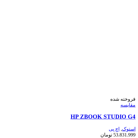
فروخته شده
مقايسه
HP ZBOOK STUDIO G4
استوک
,
اچ پی
53.831.999
تومان