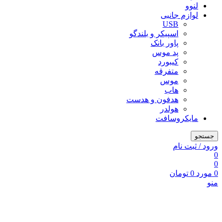
لنوو
لوازم جانبی
USB
اسپیکر و بلندگو
پاور بانک
پد موس
کیبورد
متفرقه
موس
هاب
هدفون و هدست
هولدر
مایکروسافت
جستجو
ورود / ثبت نام
0
0
0
مورد
0
تومان
منو