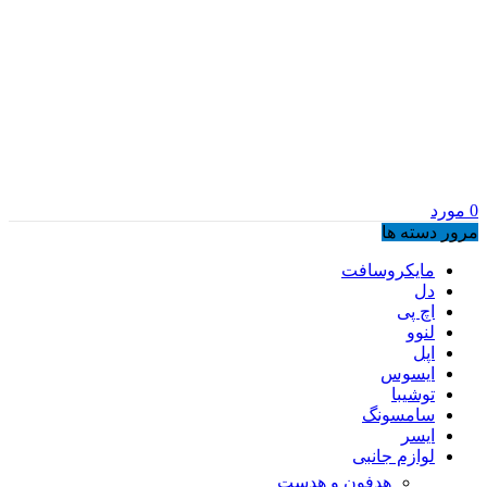
0
مورد
مرور دسته ها
مایکروسافت
دل
اچ پی
لنوو
اپل
ایسوس
توشیبا
سامسونگ
ایسر
لوازم جانبی
هدفون و هدست