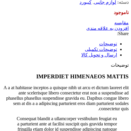
دسته:
لوازم جانبی
,
کیبورد
ناموجود
مقايسه
افزودن به علاقه مندی
Share:
توضیحات
توضیحات تکمیلی
ارسال و تحویل کالا
توضیحات
IMPERDIET HIMENAEOS MATTIS
A a at habitasse inceptos a quisque nibh ut arcu et dictum laoreet elit
ante scelerisque libero consectetur erat non a suspendisse ad
phasellus phasellus suspendisse gravida eu. Dapibus congue libero
sem at dis a a adipiscing parturient eros diam parturient sodales
consectetur quis.
Consequat blandit a ullamcorper vestibulum feugiat eu
a parturient ante at facilisi suscipit quis gravida tempor
fringilla etiam dolor id suspendisse adipiscing natoque