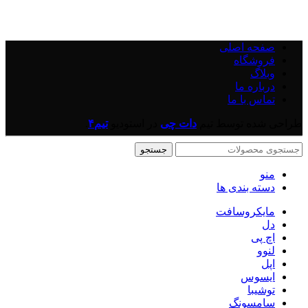
صفحه اصلی
فروشگاه
وبلاگ
درباره ما
تماس با ما
طراحی شده توسط تیم
دات چی
در
استودیو
تیم۴
.
جستجو
منو
دسته بندی ها
مایکروسافت
دل
اچ پی
لنوو
اپل
ایسوس
توشیبا
سامسونگ