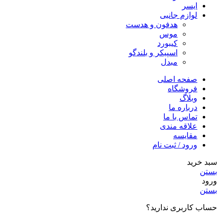
ایسر
لوازم جانبی
هدفون و هدست
موس
کیبورد
اسپیکر و بلندگو
مبدل
صفحه اصلی
فروشگاه
وبلاگ
درباره ما
تماس با ما
علاقه مندی
مقايسه
ورود / ثبت نام
سبد خرید
بستن
ورود
بستن
حساب کاربری ندارید؟