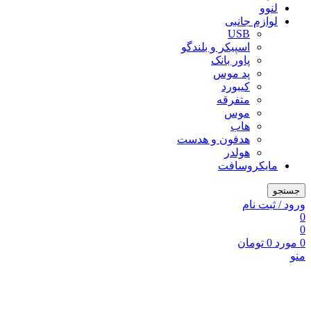
لنوو
لوازم جانبی
USB
اسپیکر و بلندگو
پاور بانک
پد موس
کیبورد
متفرقه
موس
هاب
هدفون و هدست
هولدر
مایکروسافت
جستجو
ورود / ثبت نام
0
0
0
مورد
0
تومان
منو