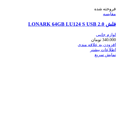
فروخته شده
مقايسه
فلش LONARK 64GB LU124 S USB 2.0
لوازم جانبی
340.000
تومان
افزودن به علاقه مندی
اطلاعات بیشتر
نمایش سریع