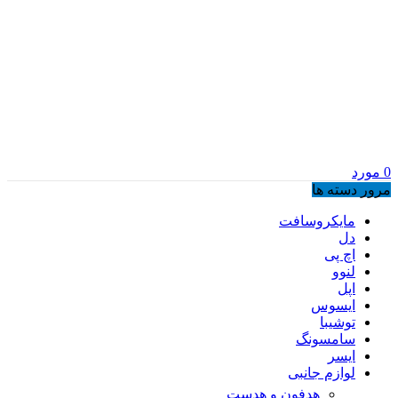
0
مورد
مرور دسته ها
مایکروسافت
دل
اچ پی
لنوو
اپل
ایسوس
توشیبا
سامسونگ
ایسر
لوازم جانبی
هدفون و هدست