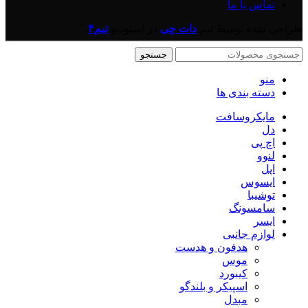
تماس با ما
طراحی شده توسط تیم
دات چی
در
استودیو
تیم۴
.
جستجو
منو
دسته بندی ها
مایکروسافت
دل
اچ پی
لنوو
اپل
ایسوس
توشیبا
سامسونگ
ایسر
لوازم جانبی
هدفون و هدست
موس
کیبورد
اسپیکر و بلندگو
مبدل