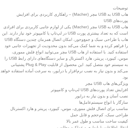
توضیحات
هاب USB به USB مچر (Macher) – راهکاری کاربردی برای افزایش
پورت‌های USB
هاب USB به USB مچر (Macher) یکی از لوازم جانبی کاربردی برای افرادی
است که به تعداد بیشتری پورت USB در لپ‌تاپ یا کامپیوتر خود نیاز دارند. این
هاب با طراحی سبک و جمع‌وجور، امکان اتصال همزمان چندین دستگاه USB
را فراهم کرده و به شما کمک می‌کند بدون محدودیت از تجهیزات جانبی خود
استفاده کنید. با استفاده از هاب USB مچر می‌توانید انواع فلش مموری،
موس، کیبورد، پرینتر، هارد اکسترنال و سایر دستگاه‌های دارای رابط USB را
به سیستم خود متصل کنید. این محصول از قابلیت Plug & Play پشتیبانی
می‌کند و بدون نیاز به نصب نرم‌افزار یا درایور، به سرعت آماده استفاده خواهد
بود.
ویژگی‌های هاب USB مچر
افزایش تعداد پورت‌های USB لپ‌تاپ و کامپیوتر
نصب آسان و بدون نیاز به درایور
سازگار با انواع سیستم‌عامل‌ها
مناسب برای اتصال فلش مموری، موس، کیبورد، پرینتر و هارد اکسترنال
طراحی سبک، کم‌حجم و قابل حمل
کیفیت ساخت مناسب و طول عمر بالا
انتقال اطلاعات با پایداری و عملکرد مطلوب