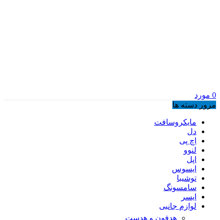
0
مورد
مرور دسته ها
مایکروسافت
دل
اچ پی
لنوو
اپل
ایسوس
توشیبا
سامسونگ
ایسر
لوازم جانبی
هدفون و هدست