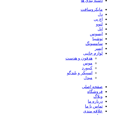
دسته بندی ها
مایکروسافت
دل
اچ پی
لنوو
اپل
ایسوس
توشیبا
سامسونگ
ایسر
لوازم جانبی
هدفون و هدست
موس
کیبورد
اسپیکر و بلندگو
مبدل
صفحه اصلی
فروشگاه
وبلاگ
درباره ما
تماس با ما
علاقه مندی