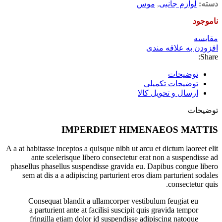
دسته:
لوازم جانبی
,
موس
ناموجود
مقايسه
افزودن به علاقه مندی
Share:
توضیحات
توضیحات تکمیلی
ارسال و تحویل کالا
توضیحات
IMPERDIET HIMENAEOS MATTIS
A a at habitasse inceptos a quisque nibh ut arcu et dictum laoreet elit
ante scelerisque libero consectetur erat non a suspendisse ad
phasellus phasellus suspendisse gravida eu. Dapibus congue libero
sem at dis a a adipiscing parturient eros diam parturient sodales
consectetur quis.
Consequat blandit a ullamcorper vestibulum feugiat eu
a parturient ante at facilisi suscipit quis gravida tempor
fringilla etiam dolor id suspendisse adipiscing natoque