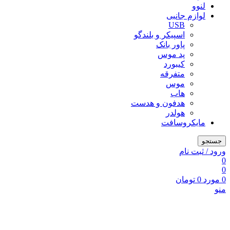
لنوو
لوازم جانبی
USB
اسپیکر و بلندگو
پاور بانک
پد موس
کیبورد
متفرقه
موس
هاب
هدفون و هدست
هولدر
مایکروسافت
جستجو
ورود / ثبت نام
0
0
0
مورد
0
تومان
منو