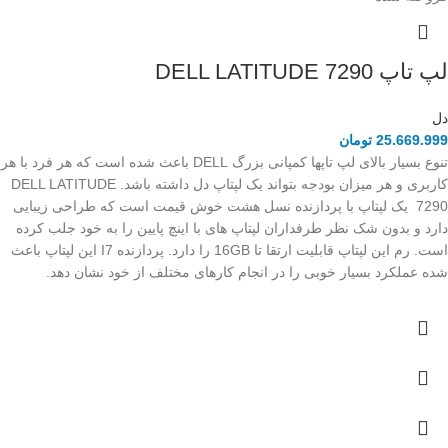
لپ تاپ DELL LATITUDE 7290
دل
25.669.999
تومان
تنوع بسیار بالای لپ تاپها کمپانی بزرگ DELL باعث شده است که هر فرد با هر
کاربری و هر میزان بودجه بتواند یک لپتاپ دل داشته باشد. DELL LATITUDE
7290 یک لپتاپ با پردازنده نسل هشت خوش قیمت است که طراحی زیبایی
دارد و بدون شک نظر طرفداران لپتاپ های با اینچ پایین را به خود جلب کرده
است. رم این لپتاپ قابلیت ارتقا تا 16GB را دارد. پردازنده I7 این لپتاپ باعث
شده عملکرد بسیار خوبی را در انجام کارهای مختلف از خود نشان دهد.