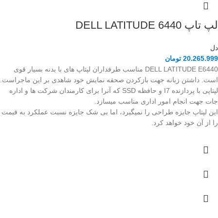
لپ تاپ DELL LATITUDE 6440
دل
20.265.999
تومان
DELL LATITUDE E6440 مناسب طرفداران لپتاپ های با بدنه بسیار قوی
است. داشتن زبانه جهت بازکردن صحفه نمایش خود شاهدی بر این ماجراست.
لپتاپی با پردازنده I7 و حافظه SSD که آنرا برای کارمندان شرکت ها و اداره
جات جهت انجام امور اداری مناسب میسازد.
این لپتاپ جایزه طراحی را نمیگیرد، اما بی شک جایزه نسبت عملکرد به قیمت
را از آن خود خواهد کرد.