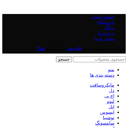
صفحه اصلی
فروشگاه
وبلاگ
درباره ما
تماس با ما
طراحی شده توسط تیم
دات چی
در
استودیو
تیم۴
.
جستجو
منو
دسته بندی ها
مایکروسافت
دل
اچ پی
لنوو
اپل
ایسوس
توشیبا
سامسونگ