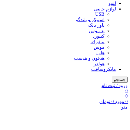
لنوو
لوازم جانبی
USB
اسپیکر و بلندگو
پاور بانک
پد موس
کیبورد
متفرقه
موس
هاب
هدفون و هدست
هولدر
مایکروسافت
جستجو
ورود / ثبت نام
0
0
0
مورد
0
تومان
منو