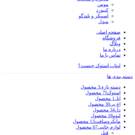
موس
کیبورد
اسپیکر و بلندگو
مبدل
صفحه اصلی
فروشگاه
وبلاگ
درباره ما
تماس با ما
لپتاپ استوک چیست؟
دسته بندی ها
دسته بازی
3 محصول
استوک
75 محصول
اپل
1 محصول
اچ پی
30 محصول
دل
34 محصول
لنوو
18 محصول
مایکروسافت
13 محصول
لوازم جانبی
67 محصول
قبل