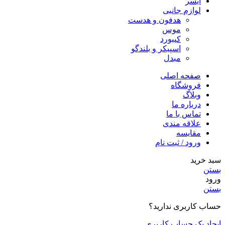
ایسر
لوازم جانبی
هدفون و هدست
موس
کیبورد
اسپیکر و بلندگو
مبدل
صفحه اصلی
فروشگاه
وبلاگ
درباره ما
تماس با ما
علاقه مندی
مقايسه
ورود / ثبت نام
سبد خرید
بستن
ورود
بستن
حساب کاربری ندارید؟
ایجاد یک حساب کاربری