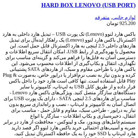
HARD BOX LENOVO (USB PORT)
لوازم جانبی
,
متفرقه
925.200
تومان
باکس هارد لنوو (Lenovo) تک پورت USB – تبدیل هارد داخلی به هارد
اکسترنال باکس هارد لنوو (Lenovo) یک راهکار ایده‌آل برای تبدیل
هاردهای داخلی 2.5 اینچی به هارد اکسترنال قابل حمل است. این
محصول با بهره‌گیری از رابط USB، امکان انتقال سریع اطلاعات و
دسترسی آسان به فایل‌ها را فراهم می‌کند و گزینه‌ای مناسب برای
نگهداری، انتقال و بکاپ‌گیری از اطلاعات محسوب می‌شود. این
باکس هارد با طراحی مقاوم و سبک، از هاردهای SATA پشتیبانی
کرده و بدون نیاز به نصب نرم‌افزار یا درایور خاص، به‌صورت Plug &
Play قابل استفاده است. تنها کافی است هارد خود را داخل باکس
قرار داده و از طریق کابل USB به لپ‌تاپ، کامپیوتر یا سایر
دستگاه‌های سازگار متصل کنید. ویژگی‌های باکس هارد Lenovo -
مناسب برای هاردهای 2.5 اینچی SATA - دارای یک پورت USB برای
اتصال آسان به کامپیوتر و لپ‌تاپ - نصب و راه‌اندازی سریع بدون
نیاز به درایور - طراحی سبک، مقاوم و قابل حمل - مناسب برای
انتقال، ذخیره‌سازی و بکاپ اطلاعات - سازگار با انواع
سیستم‌عامل‌های ویندوز، مک و لینوکس - محافظت از هارد در برابر
ضربه و آسیب‌های احتمالی خرید باکس هارد لنوو اگر قصد دارید
هارد لپ‌تاپ یا SSD خود را به یک حافظه اکسترنال تبدیل کنید،