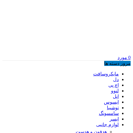
0
مورد
مرور دسته ها
مایکروسافت
دل
اچ پی
لنوو
اپل
ایسوس
توشیبا
سامسونگ
ایسر
لوازم جانبی
هدفون و هدست